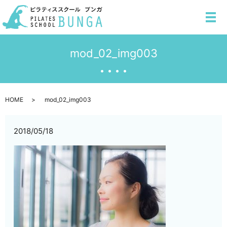
メ
mod_02_img003
HOME
mod_02_img003
2018/05/18